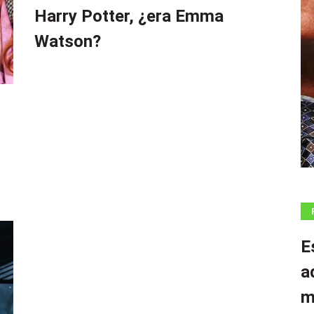
Harry Potter, ¿era Emma
SU
ENAMORADO Y
Watson?
COPROTAGONISTA
DE HARRY
POTTER
E
a
m