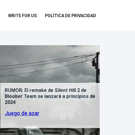
WRITE FOR US
POLÍTICA DE PRIVACIDAD
lent Hill 2 de
“Me gusta la ambigüedad del fin
rá a principios de
Cillian Murphy Open regresará
Peaky Blinders bajo una condic
Famosos