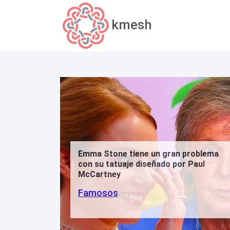
kmesh
'Estaba asus
a Stone tiene un gran problema
asustado': ¿
 su tatuaje diseñado por Paul
MCU Benedic
artney
de que fue s
pistola?
mosos
Famosos