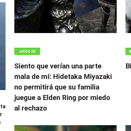
JUEGO DE
B
AZAR
Siento que verían una parte
B
mala de mí: Hidetaka Miyazaki
no permitirá que su familia
juegue a Elden Ring por miedo
sta
al rechazo
r
s