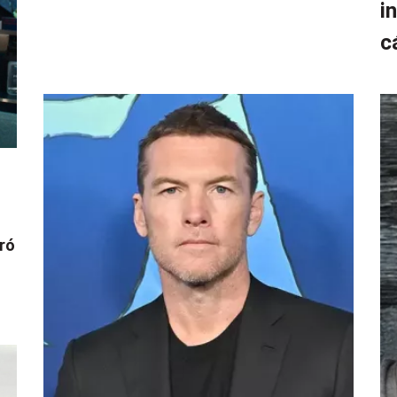
i
c
ró