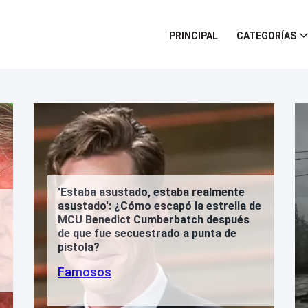
PRINCIPAL
CATEGORÍAS
tado, estaba realmente
Cómo escapó la estrella de
RUMOR: El remake de Si
t Cumberbatch después
Bloober Team se lanza
ecuestrado a punta de
2024
Juego de azar