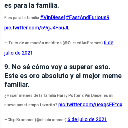
es para la familia.
#VinDiesel
#FastAndFurious9
F es para la familia
pic.twitter.com/59gJ4F5uJL
6 de
— Tuits de animación malditos (@CursedAniFrames)
julio de 2021
9. No sé cómo voy a superar esto.
Este es oro absoluto y el mejor meme
familiar.
¿Hacer memes de la familia Harry Potter x Vin Diesel es mi
pic.twitter.com/uexqsFEtcx
nuevo pasatiempo favorito?
6 de julio de 2021
—Chip Brommer (@chipbrommer)