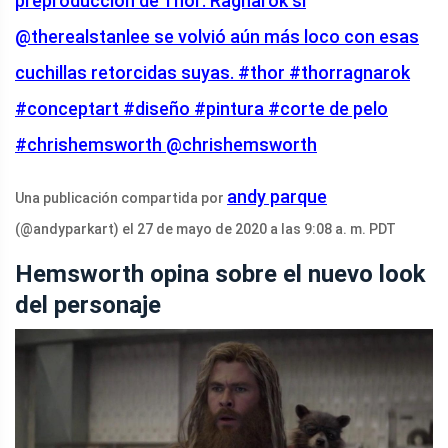
preproducción de Thor: Ragnarok si
@therealstanlee se volvió aún más loco con esas
cuchillas retorcidas suyas. #thor #thorragnarok
#conceptart #diseño #pintura #corte de pelo
#chrishemsworth @chrishemsworth
andy parque
Una publicación compartida por
(@andyparkart) el 27 de mayo de 2020 a las 9:08 a. m. PDT
Hemsworth opina sobre el nuevo look
del personaje