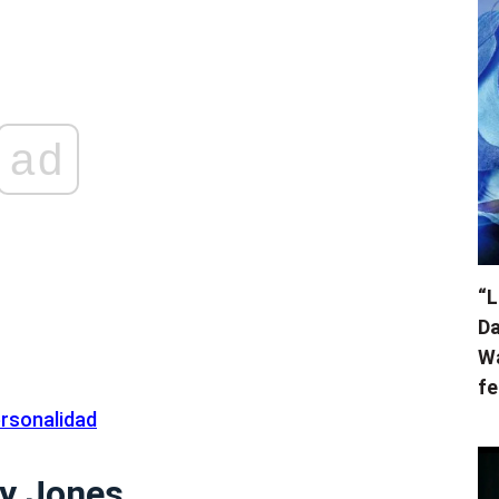
ad
“L
Da
Wa
fe
rsonalidad
ry Jones