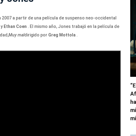
 2007 a partir de una película de suspenso neo-occidental
l
y
Ethan Coen
. El mismo año, Jones trabajó en la película de
dad,
Muy mal
dirigido por
Greg Mottola
.
“E
Af
ha
mi
mi