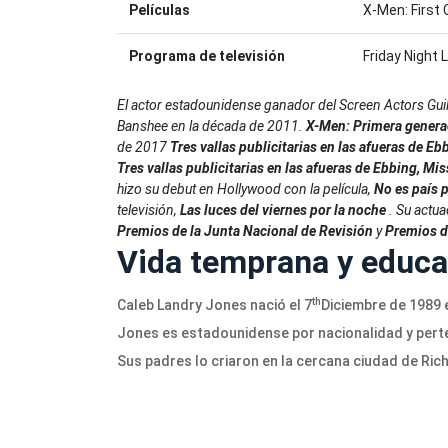
Películas
X-Men: First 
Programa de televisión
Friday Night 
El actor estadounidense ganador del Screen Actors Gui
Banshee en la década de 2011.
X-Men: Primera gener
de 2017
Tres vallas publicitarias en las afueras de E
Tres vallas publicitarias en las afueras de Ebbing, Mi
hizo su debut en Hollywood con la película,
No es país p
televisión,
Las luces del viernes por la noche
.
Su actua
Premios de la Junta Nacional de Revisión
y
Premios de
Vida temprana y educa
th
Caleb Landry Jones nació el 7
Diciembre de 1989 e
Jones es estadounidense por nacionalidad y pertene
Sus padres lo criaron en la cercana ciudad de Ric