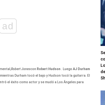
ad
Se
co
Lo
mental,
Robert Jones
con
Robert Hudson
. Luego
AJ Durham
de
a mientras Durham tocó el bajo y Hudson tocó la guitarra. El
Sh
ró el éxito como actor y se mudó a Los Ángeles para