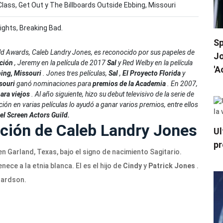
Class, Get Out y The Billboards Outside Ebbing, Missouri
Lights, Breaking Bad.
Sp
ld Awards, Caleb Landry Jones, es reconocido por sus papeles de
Jo
ación
, Jeremy en la película de 2017
Sal
y Red Welby en la película
'A
bbing, Missouri
.
Jones tres películas,
Sal
,
El Proyecto Florida
y
ssouri
ganó nominaciones para
premios de la Academia
. En 2007,
ara viejos
. Al año siguiente, hizo su debut televisivo de la serie de
ción en varias películas lo ayudó a ganar varios premios, entre ellos
l Screen Actors Guild.
ción de Caleb Landry Jones
Ul
pr
n Garland, Texas, bajo el signo de nacimiento Sagitario.
ce a la etnia blanca. El es el hijo de
Cindy
y
Patrick Jones
.
hardson.