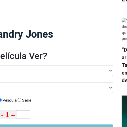
Landry Jones
“D
elícula Ver?
ar
Ta
en
de
Película
Serie