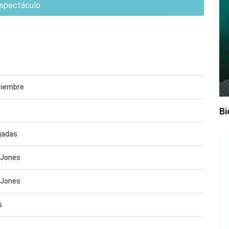
spectáculo
iciembre
Bi
lgadas
 Jones
 Jones
s