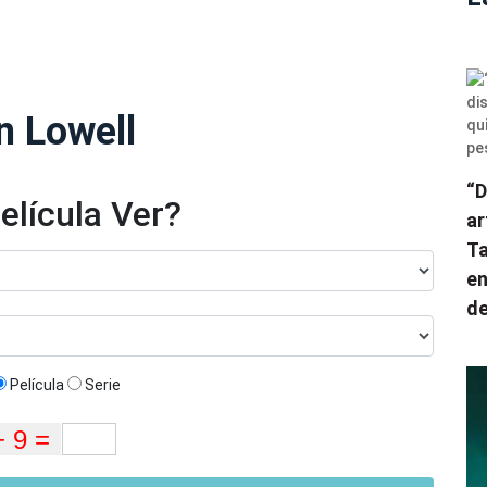
n Lowell
“D
elícula Ver?
ar
Ta
en
de
Película
Serie