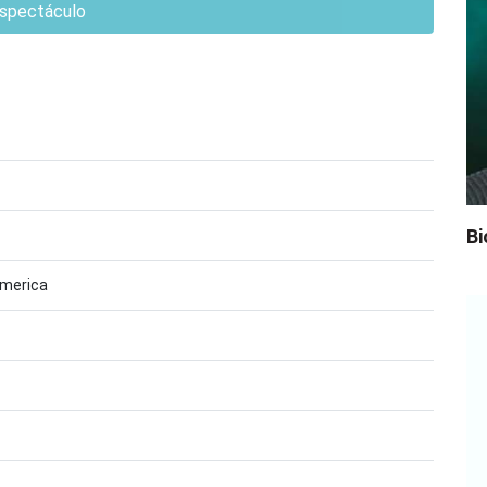
spectáculo
Bi
America