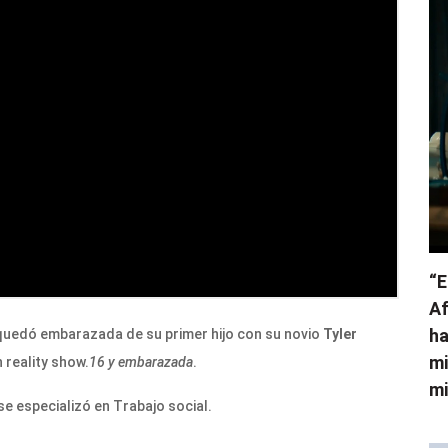
“E
Af
ha
 quedó embarazada de su primer hijo con su novio
Tyler
mi
 reality show.
16 y embarazada
.
mi
 se especializó en Trabajo social.