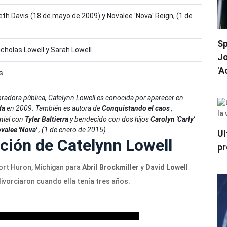
beth Davis (18 de mayo de 2009) y Novalee 'Nova' Reign, (1 de
Sp
cholas Lowell y Sarah Lowell
Jo
'A
s
 oradora pública, Catelynn Lowell es conocida por aparecer en
da
en 2009. También es autora de
Conquistando el caos
,
nial con
Tyler Baltierra
y bendecido con dos hijos
Carolyn 'Carly'
valee 'Nova'
, (1 de enero de 2015).
Ul
ción de Catelynn Lowell
pr
ort Huron, Michigan para
Abril Brockmiller
y
David Lowell
divorciaron cuando ella tenía tres años.