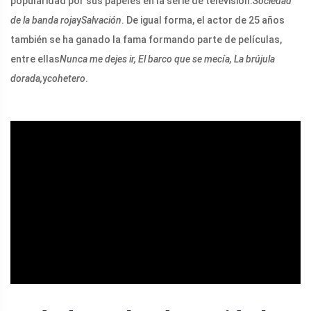
popularidad por sus papeles en la serie de televisión.
Sociedad
de la banda roja
y
Salvación
. De igual forma, el actor de 25 años
también se ha ganado la fama formando parte de películas,
entre ellas
Nunca me dejes ir, El barco que se mecía, La brújula
dorada,
y
cohetero
.
ad