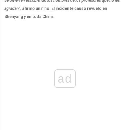
Se divierten escribiendo los nombres de los profesores que no les
agradan”.
afirmó un niño. El incidente causó revuelo en
Shenyang y en toda China.
ad