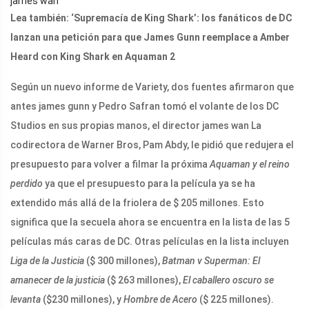
james wan
Lea también: ‘Supremacía de King Shark’: los fanáticos de DC
lanzan una petición para que James Gunn reemplace a Amber
Heard con King Shark en Aquaman 2
Según un nuevo informe de Variety, dos fuentes afirmaron que
antes james gunn y Pedro Safran tomó el volante de los DC
Studios en sus propias manos, el director james wan La
codirectora de Warner Bros, Pam Abdy, le pidió que redujera el
presupuesto para volver a filmar la próxima
Aquaman y el reino
perdido
ya que el presupuesto para la película ya se ha
extendido más allá de la friolera de $ 205 millones. Esto
significa que la secuela ahora se encuentra en la lista de las 5
películas más caras de DC. Otras películas en la lista incluyen
Liga de la Justicia
($ 300 millones),
Batman v Superman: El
amanecer de la justicia
($ 263 millones),
El caballero oscuro se
levanta
($230 millones), y
Hombre de Acero
($ 225 millones).