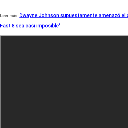
Dwayne Johnson supuestamente amenazó el cheque
Leer más:
Fast 8 sea casi imposible'