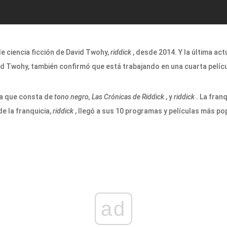
de ciencia ficción de David Twohy,
riddick
, desde 2014. Y la última ac
vid Twohy, también confirmó que está trabajando en una cuarta pelícu
cia que consta de
tono negro,
Las Crónicas de Riddick
, y
riddick
. La fran
e la franquicia,
riddick
, llegó a sus 10 programas y películas más po
ad