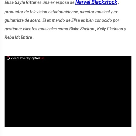
Narvel Blackstock
Elisa Gayle Ritter
es una ex esposa de
,
productor de televisión estadounidense, director musical y ex
guitarrista de acero. El ex marido de Elisa es bien conocido por
gestionar clientes musicales como Blake Shelton , Kelly Clarkson y
Reba McEntire
.
ad