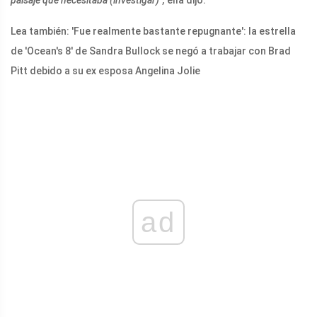
paisaje que necesitaba (investigar)”,
ella dijo.
Lea también: 'Fue realmente bastante repugnante': la estrella
de 'Ocean's 8' de Sandra Bullock se negó a trabajar con Brad
Pitt debido a su ex esposa Angelina Jolie
ad