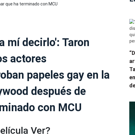
a mí decirlo': Taron
“D
os actores
ar
Ta
oban papeles gay en la
en
de
lywood después de
erminado con MCU
elícula Ver?