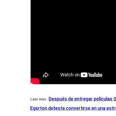
Después de entregar películas 
Leer más
:
Egerton detesta convertirse en una estrel