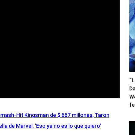
“L
Da
Wa
fe
Smash-Hit Kingsman de $ 667 millones, Taron
la de Marvel: 'Eso ya no es lo que quiero'