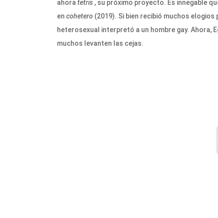
ahora
tetris
, su próximo proyecto. Es innegable qu
en
cohetero
(2019). Si bien recibió muchos elogio
heterosexual interpretó a un hombre gay. Ahora, Eg
muchos levanten las cejas.