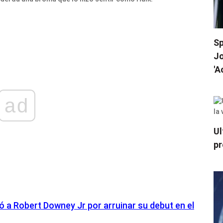
Sp
Jo
'A
ad
Ul
pr
ó a Robert Downey Jr por arruinar su debut en el