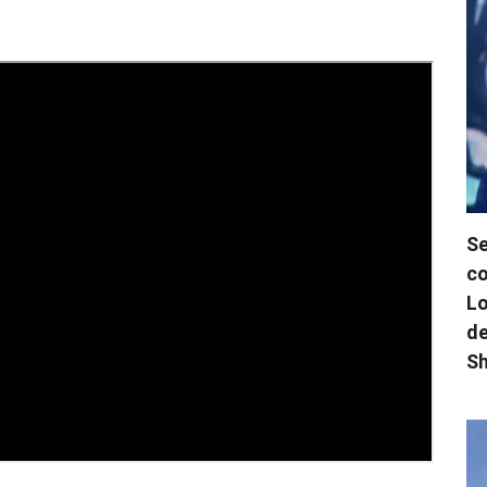
Se
co
Lo
de
Sh