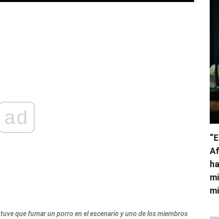
ad
“E
Af
ha
mi
mi
, tuve que fumar un porro en el escenario y uno de los miembros