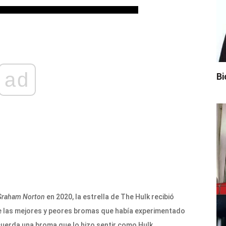
ad
Bi
Graham Norton
en 2020, la estrella de The Hulk recibió
re las mejores y peores bromas que había experimentado
cuerda una broma que lo hizo sentir como Hulk.