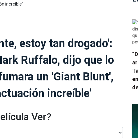
ente, estoy tan drogado':
“D
ark Ruffalo, dijo que lo
ar
Ta
umara un 'Giant Blunt',
en
de
ctuación increíble'
elícula Ver?