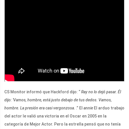
CS Monitor informó que Hackford dijo: “
Ray no lo dejó pasar. Él
dijo: 'Vamos, hombre, está justo debajo de tus dedos. Vamos,
hombre. La presión era casi vergonzosa.
.” El
annie
El arduo trabajo
del actor le valió una victoria en el Oscar en 2005 en la
categoría de Mejor Actor. Pero la estrella pensó que no tenía