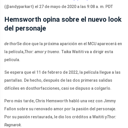
(@andyparkart) el 27 de mayo de 2020 a las 9:08 a. m. PDT
Hemsworth opina sobre el nuevo look
del personaje
de thor
Se dice que la próxima aparición en el MCU aparecerá en
la película,
Thor: amor y trueno
. Taika Waititi va a dirigir esta
película.
Se espera que el 11 de febrero de 2022, la película llegue a las
pantallas. De hecho, después de las dos primeras salidas
difíciles en dos
thor
facciones, casi se dispuso a colgarlo.
Pero más tarde, Chris Hemsworth habló una vez con Jimmy
Fallon sobre su renovado amor por la pasión del personaje.
Por su pasión restaurada, le dio los créditos a Waititi y
Thor:
Ragnarok.