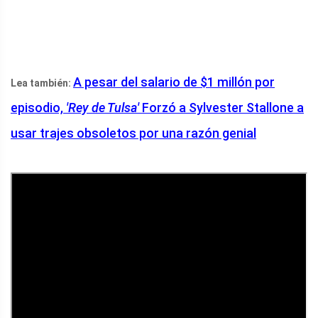
A pesar del salario de $1 millón por
Lea también:
episodio,
'Rey de Tulsa'
Forzó a Sylvester Stallone a
usar trajes obsoletos por una razón genial