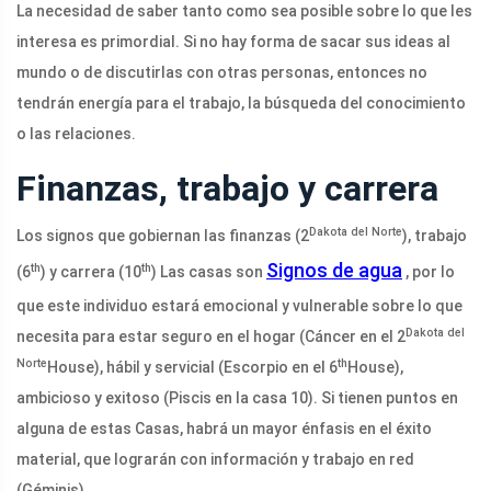
La necesidad de saber tanto como sea posible sobre lo que les
interesa es primordial. Si no hay forma de sacar sus ideas al
mundo o de discutirlas con otras personas, entonces no
tendrán energía para el trabajo, la búsqueda del conocimiento
o las relaciones.
Finanzas, trabajo y carrera
Dakota del Norte
Los signos que gobiernan las finanzas (2
), trabajo
Signos de agua
th
th
(6
) y carrera (10
) Las casas son
, por lo
que este individuo estará emocional y vulnerable sobre lo que
Dakota del
necesita para estar seguro en el hogar (Cáncer en el 2
Norte
th
House), hábil y servicial (Escorpio en el 6
House),
ambicioso y exitoso (Piscis en la casa 10). Si tienen puntos en
alguna de estas Casas, habrá un mayor énfasis en el éxito
material, que lograrán con información y trabajo en red
(Géminis).