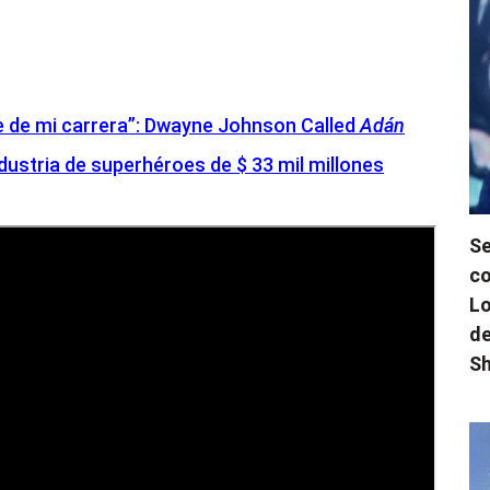
e de mi carrera”: Dwayne Johnson Called
Adán
dustria de superhéroes de $ 33 mil millones
Se
co
Lo
de
Sh