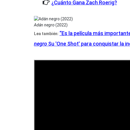
¿Cuánto Gana Zach Roerig?
Adán negro
(2022)
“Es la película más important
Lea también:
negro
Su 'One Shot' para conquistar la in