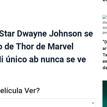
 Star Dwayne Johnson se
“D
o de Thor de Marvel
ar
Ta
i único ab nunca se ve
en
de
elícula Ver?