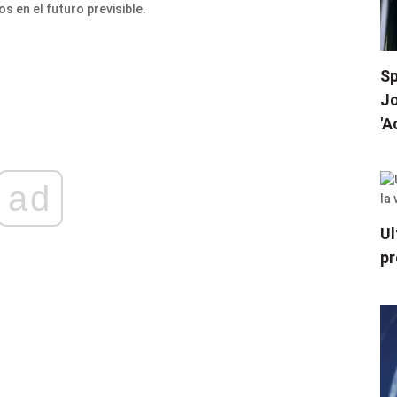
 en el futuro previsible.
Sp
Jo
'A
ad
Ul
pr