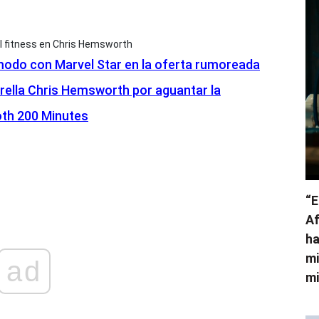
 fitness en Chris Hemsworth
do con Marvel Star en la oferta rumoreada
rella Chris Hemsworth por aguantar la
oth 200 Minutes
“E
Af
ha
mi
ad
mi