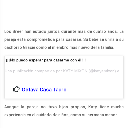
Los Breer han estado juntos durante más de cuatro años. La
pareja está comprometida para casarse. Su bebé se unirá a su
cachorro Gracie como el miembro más nuevo de la familia.
¡¡¡No puedo esperar para casarme con él !!!
Una publicación compartida por KATY MIXON (@katyemixon) el 4 de septiembre de 2016 a las 10:45 am PDT
Octava Casa Tauro
Aunque la pareja no tuvo hijos propios, Katy tiene mucha
experiencia en el cuidado de niños, como su hermana menor.