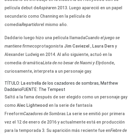
película debut de
Aspirar
en 2013. Luego apareció en un papel
secundario como Channing en la película de
comedia
Repartidor
el mismo año.
Daddario luego hizo una película llamada
Cuando el juego se
mantiene firme
coprotagonista
Jim Caviezel
,
Laura Dern
y
Alexander Ludwig en 2014. Al año siguiente, actuó en la
comedia dramática
Lista de no besar de Naomi y Ely
donde,
curiosamente, interpreta a un personaje gay.
TÍTULO: La estrella de los cazadores de sombras, Matthew
Daddario
FUENTE: The Tempest
Saltó a la fama después de ser elegido como un personaje gay
como
Alec Lightwood
en la serie de fantasía
Freeform
Cazadores de Sombras.
La serie se emitió por primera
vez el 12 de enero de 2016 y actualmente está en producción
para la temporada 3. Su aparición más reciente fue en
Fiebre de