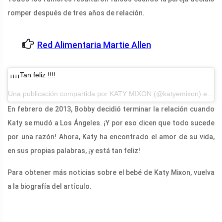
romper después de tres años de relación.
Red Alimentaria Martie Allen
¡¡¡¡Tan feliz !!!!
Una publicación compartida por KATY MIXON (@katyemixon) el 16 de octubre de 2016 a las 4:30 am PDT
En febrero de 2013, Bobby decidió terminar la relación cuando
Katy se mudó a Los Ángeles. ¡Y por eso dicen que todo sucede
por una razón! Ahora, Katy ha encontrado el amor de su vida,
en sus propias palabras, ¡y está tan feliz!
Para obtener más noticias sobre el bebé de Katy Mixon, vuelva
a la biografía del artículo.