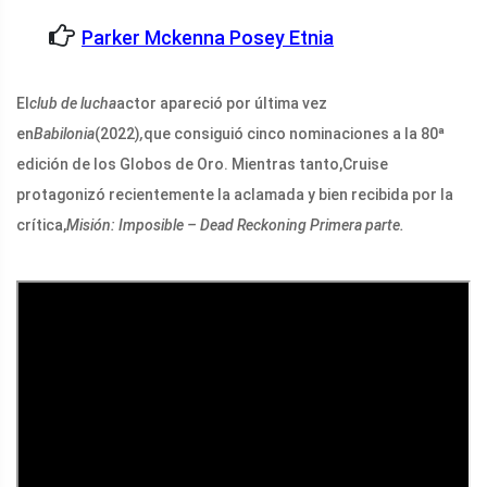
Parker Mckenna Posey Etnia
El
club de lucha
actor apareció por última vez
en
Babilonia
(2022)
,
que consiguió cinco nominaciones a la 80ª
edición de los Globos de Oro. Mientras tanto,
Cruise
protagonizó recientemente la aclamada y bien recibida por la
crítica,
Misión: Imposible – Dead Reckoning Primera parte.