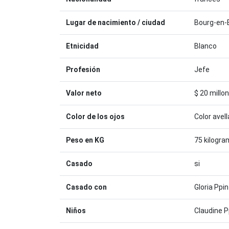
Lugar de nacimiento / ciudad
Bourg-en-
Etnicidad
Blanco
Profesión
Jefe
Valor neto
$ 20 millo
Color de los ojos
Color avel
Peso en KG
75 kilogr
Casado
si
Casado con
Gloria Ppi
Niños
Claudine P