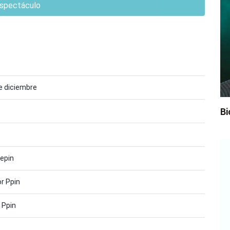
spectáculo
e diciembre
Bi
epin
r Ppin
 Ppin