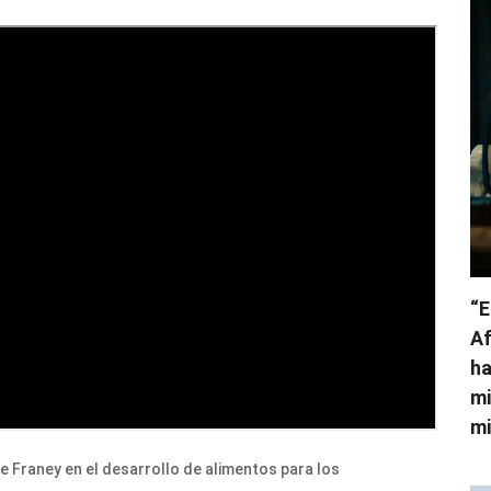
“E
Af
ha
mi
mi
re Franey en el desarrollo de alimentos para los