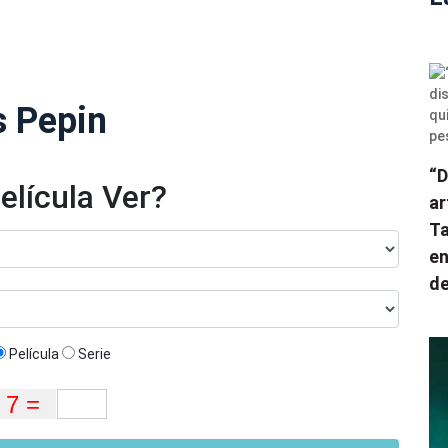
s Pepin
“D
elícula Ver?
ar
Ta
en
de
Película
Serie