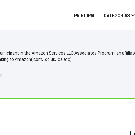
PRINCIPAL
CATEGORÍAS
participant in the Amazon Services LLC Associates Program, an affilia
inking to Amazon(.com, .co.uk, .ca etc).
in
L