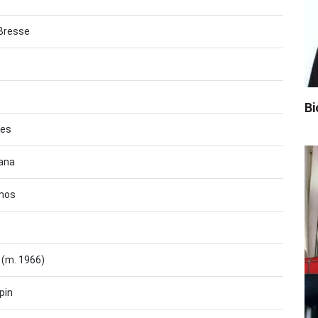
Bresse
Bi
nes
lana
amos
n (m. 1966)
pin