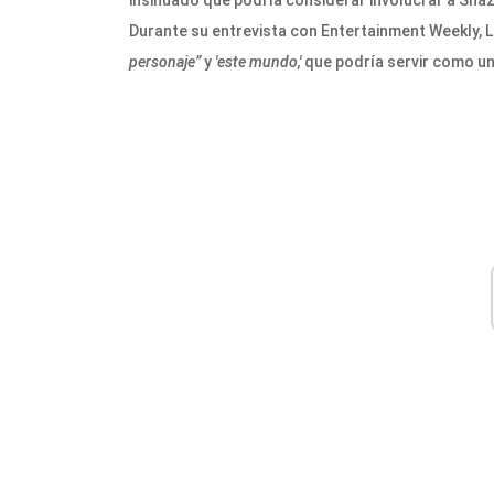
insinuado que podría considerar involucrar a Shaz
Durante su entrevista con Entertainment Weekly, 
personaje”
y
'este mundo,'
que podría servir como u