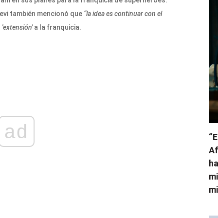
am en sus planes para la franquicia de superhéroes.
Levi también mencionó que
“la idea es continuar con el
n
'extensión'
a la franquicia.
ad
“E
Af
ha
mi
mi