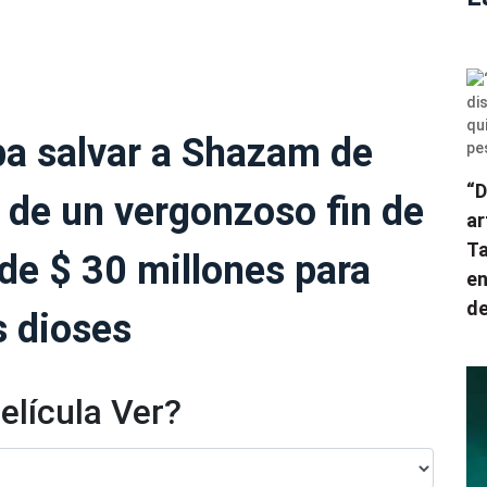
a salvar a Shazam de
“D
 de un vergonzoso fin de
ar
Ta
de $ 30 millones para
en
de
s dioses
elícula Ver?