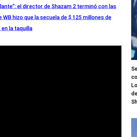
lante”: el director de Shazam 2 terminó con las
 WB hizo que la secuela de $ 125 millones de
n la taquilla
Se
co
Lo
de
Sh