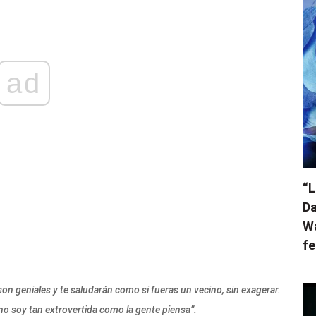
ad
“L
Da
Wa
fe
son geniales y te saludarán como si fueras un vecino, sin exagerar.
 no soy tan extrovertida como la gente piensa”.