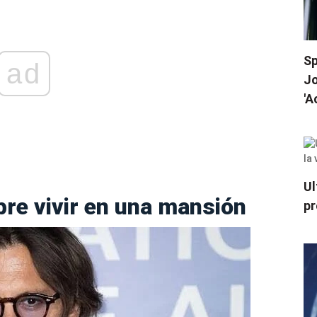
Sp
ad
Jo
'A
Ul
re vivir en una mansión
pr