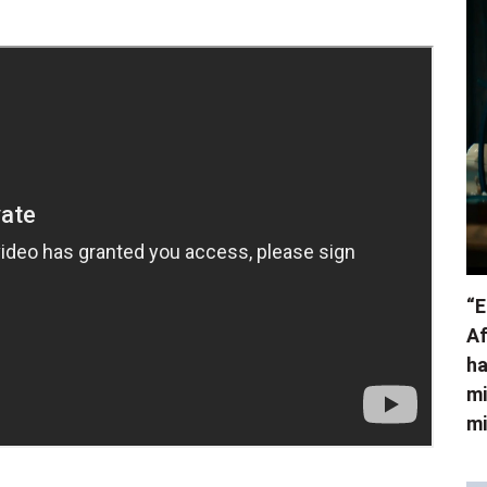
“E
Af
ha
mi
mi