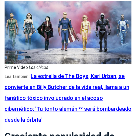
Prime Video
Los chicos
La estrella de The Boys, Karl Urban, se
Lea también:
convierte en Billy Butcher de la vida real, llama a un
fanático tóxico involucrado en el acoso
cibernético: 'Tu tonto alemán ** será bombardeado
desde la órbita'