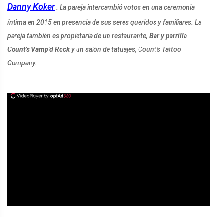
Danny Koker
. La pareja intercambió votos en una ceremonia
íntima en 2015 en presencia de sus seres queridos y familiares. La
pareja también es propietaria de un restaurante,
Bar y parrilla
Count's Vamp'd Rock
y un salón de tatuajes, Count's Tattoo
Company.
ad