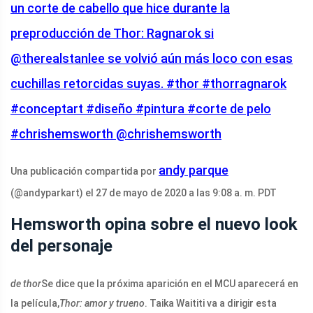
un corte de cabello que hice durante la
preproducción de Thor: Ragnarok si
@therealstanlee se volvió aún más loco con esas
cuchillas retorcidas suyas. #thor #thorragnarok
#conceptart #diseño #pintura #corte de pelo
#chrishemsworth @chrishemsworth
andy parque
Una publicación compartida por
(@andyparkart) el 27 de mayo de 2020 a las 9:08 a. m. PDT
Hemsworth opina sobre el nuevo look
del personaje
de thor
Se dice que la próxima aparición en el MCU aparecerá en
la película,
Thor: amor y trueno
. Taika Waititi va a dirigir esta