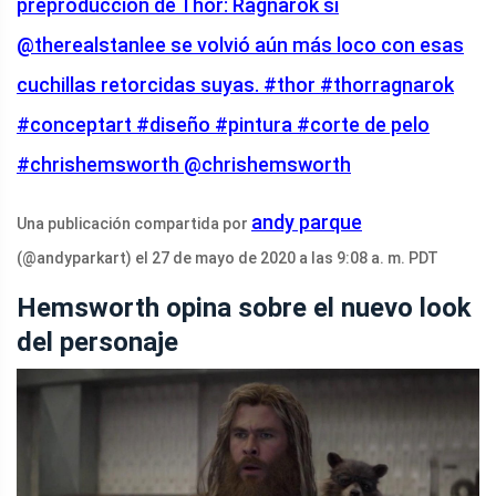
preproducción de Thor: Ragnarok si
@therealstanlee se volvió aún más loco con esas
cuchillas retorcidas suyas. #thor #thorragnarok
#conceptart #diseño #pintura #corte de pelo
#chrishemsworth @chrishemsworth
andy parque
Una publicación compartida por
(@andyparkart) el 27 de mayo de 2020 a las 9:08 a. m. PDT
Hemsworth opina sobre el nuevo look
del personaje