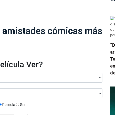
: 9 amistades cómicas más
“D
ar
Ta
elícula Ver?
en
de
Película
Serie