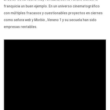
franquicia un buen ejemplo. En un universo cinematográfico
con múltiples fracasos y cuestionables proyectos en ciernes
como
señora web
y
Morbio
,
Veneno
1 y su secuela han sido
empresas rentables.