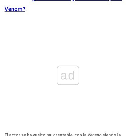
Venom?
ad
El actor se ha vuelto muy rentable, con la
Veneno
siendo la