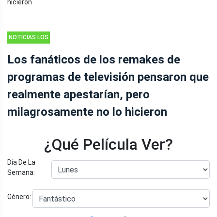
NOTICIAS LOS
FANÁTICOS DE
Los fanáticos de los remakes de
LOS REMAKES
programas de televisión pensaron que
DE
PROGRAMAS
realmente apestarían, pero
DE TELEVISIÓN
milagrosamente no lo hicieron
PENSARON
QUE
REALMENTE
¿Qué Película Ver?
APESTARÍAN,
PERO
Día De La
MILAGROSAMENTE
Semana:
NO LO
HICIERON -
Género:
ANUNCIO