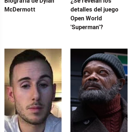
Biografía de Dylan
¿Se revelan los
McDermott
detalles del juego
Open World
'Superman'?