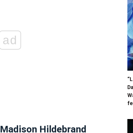
ad
“L
Da
Wa
fe
e Madison Hildebrand