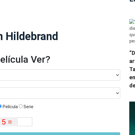
n Hildebrand
“D
elícula Ver?
ar
Ta
en
de
Película
Serie