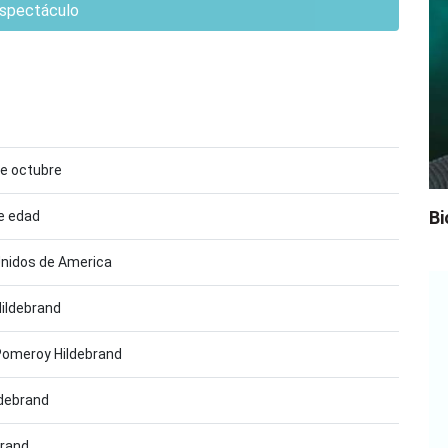
spectáculo
de octubre
Bi
e edad
nidos de America
ildebrand
omeroy Hildebrand
debrand
brand