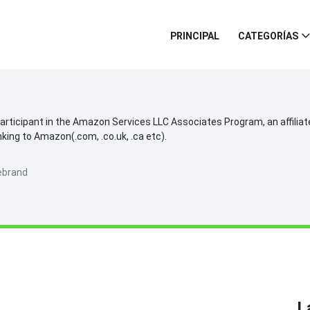
PRINCIPAL
CATEGORÍAS
participant in the Amazon Services LLC Associates Program, an affilia
inking to Amazon(.com, .co.uk, .ca etc).
debrand
L