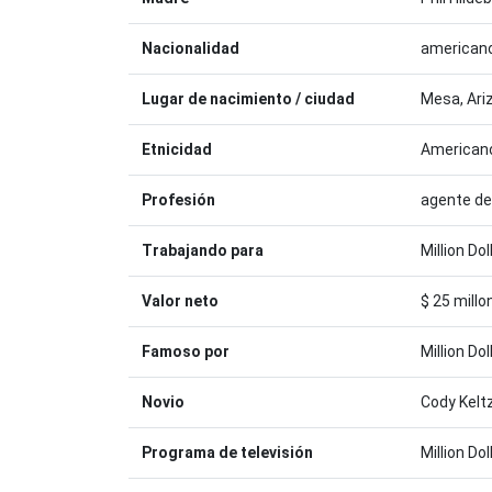
Nacionalidad
american
Lugar de nacimiento / ciudad
Mesa, Ari
Etnicidad
American
Profesión
agente de
Trabajando para
Million Do
Valor neto
$ 25 millo
Famoso por
Million Do
Novio
Cody Kelt
Programa de televisión
Million Do