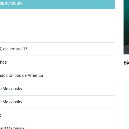
spectáculo
7, diciembre-15
Bi
años
ados Unidos de America
c Mezvinsky
c Mezvinsky
c
ard Mezvinsky