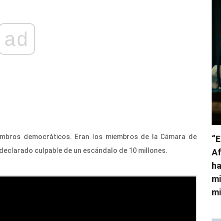
ad
embros democráticos. Eran los miembros de la Cámara de
“E
declarado culpable de un escándalo de 10 millones.
Af
ha
mi
mi