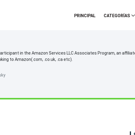
PRINCIPAL
CATEGORÍAS
participant in the Amazon Services LLC Associates Program, an affilia
inking to Amazon(.com, .co.uk, .ca etc).
sky
L