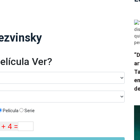
ezvinsky
“D
elícula Ver?
ar
Ta
en
de
Película
Serie