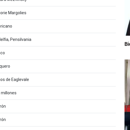
orie Margolies
ricano
delfia, Pensilvania
Bi
nco
quero
os de Eaglevale
 millones
rón
rón