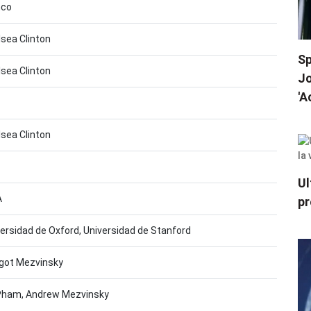
nco
sea Clinton
Sp
sea Clinton
Jo
'A
sea Clinton
Ul
A
pr
ersidad de Oxford, Universidad de Stanford
got Mezvinsky
Pham, Andrew Mezvinsky