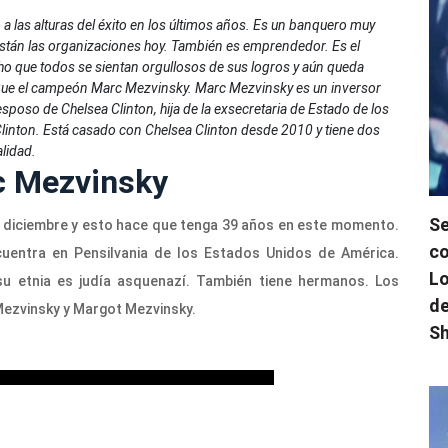
 a las alturas del éxito en los últimos años. Es un banquero muy
stán las organizaciones hoy. También es emprendedor. Es el
ho que todos se sientan orgullosos de sus logros y aún queda
 que el campeón Marc Mezvinsky.
Marc Mezvinsky es un inversor
sposo de Chelsea Clinton, hija de la exsecretaria de Estado de los
l Clinton. Está casado con Chelsea Clinton desde 2010 y tiene dos
alidad.
c Mezvinsky
Se
 diciembre y esto hace que tenga 39 años en este momento.
co
cuentra en Pensilvania de los Estados Unidos de América.
Lo
su etnia es judía asquenazí. También tiene hermanos. Los
de
ezvinsky y Margot Mezvinsky.
Sh