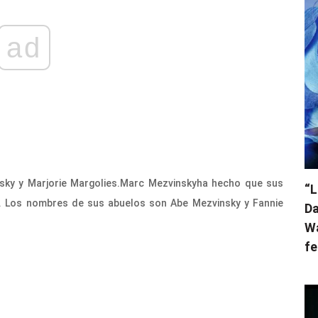
ad
ky y Marjorie Margolies.
Marc Mezvinsky
ha hecho que sus
“L
o. Los nombres de sus abuelos son Abe Mezvinsky y Fannie
Da
Wa
fe