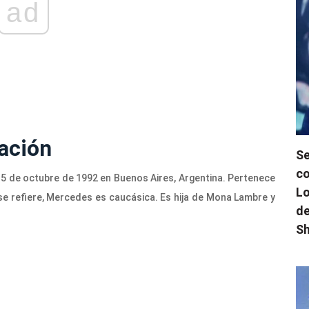
ad
ación
Se
co
l 5 de octubre de 1992 en Buenos Aires, Argentina. Pertenece
Lo
a se refiere, Mercedes es caucásica. Es hija de Mona Lambre y
de
Sh