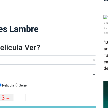
des Lambre
“D
elícula Ver?
ar
Ta
en
de
Película
Serie