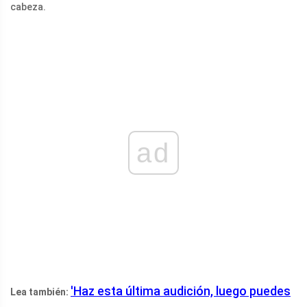
cabeza.
ad
'Haz esta última audición, luego puedes
Lea también: