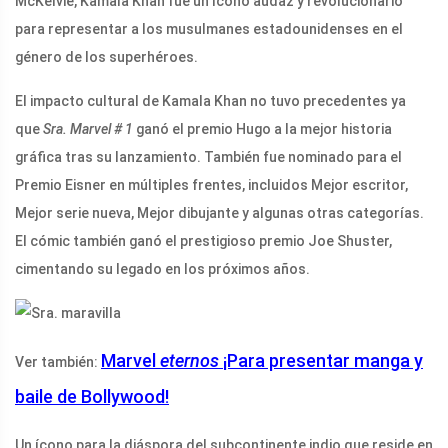
McKelvie, Kamala Khan fue un ícono audaz y revolucionario
para representar a los musulmanes estadounidenses en el
género de los superhéroes.
El impacto cultural de Kamala Khan no tuvo precedentes ya
que
Sra. Marvel # 1
ganó el premio Hugo a la mejor historia
gráfica tras su lanzamiento. También fue nominado para el
Premio Eisner en múltiples frentes, incluidos Mejor escritor,
Mejor serie nueva, Mejor dibujante y algunas otras categorías.
El cómic también ganó el prestigioso premio Joe Shuster,
cimentando su legado en los próximos años.
Marvel
eternos
¡Para presentar manga y
Ver también:
baile de Bollywood!
Un ícono para la diáspora del subcontinente indio que reside en