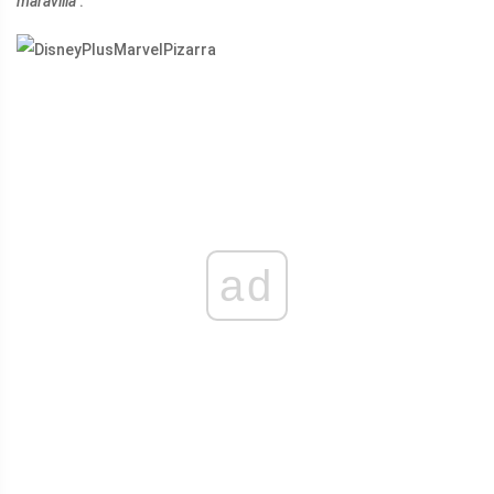
maravilla
.
ad