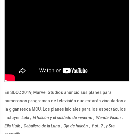
En SDCC 2019, Marvel Studios anunció sus planes para
numerosos programas de televisión que estarán vinculados a
la gigantesca MCU. Los planes iniciales para los espectáculos
incluyen
Loki
,
El halcón y el soldado de invierno
,
Wanda Vision
,
Ella Hulk
,
Caballero de la Luna
,
Ojo de halcón
,
Y si…?
, y
Sra.