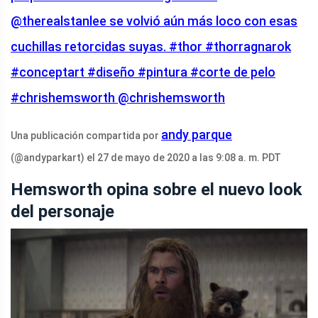
@therealstanlee se volvió aún más loco con esas
cuchillas retorcidas suyas. #thor #thorragnarok
#conceptart #diseño #pintura #corte de pelo
#chrishemsworth @chrishemsworth
andy parque
Una publicación compartida por
(@andyparkart) el 27 de mayo de 2020 a las 9:08 a. m. PDT
Hemsworth opina sobre el nuevo look
del personaje