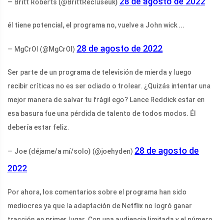
28 de agosto de 2022
— Britt Roberts (@BrittRecluseuk)
él tiene potencial, el programa no, vuelve a John wick ...
28 de agosto de 2022
— MgCrOl (@MgCrOl)
Ser parte de un programa de televisión de mierda y luego
recibir críticas no es ser odiado o trolear. ¿Quizás intentar una
mejor manera de salvar tu frágil ego? Lance Reddick estar en
esa basura fue una pérdida de talento de todos modos. Él
debería estar feliz.
28 de agosto de
— Joe (déjame/a mí/solo) (@joehyden)
2022
Por ahora, los comentarios sobre el programa han sido
mediocres ya que la adaptación de Netflix no logró ganar
tracción en primer lugar. Con una audiencia limitada y el número