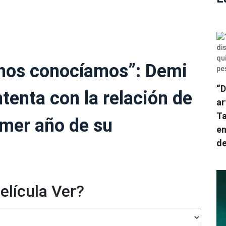
 nos conocíamos”: Demi
“D
tenta con la relación de
ar
Ta
rimer año de su
en
de
elícula Ver?