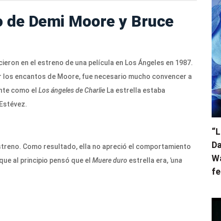
o de Demi Moore y Bruce
ron en el estreno de una película en Los Ángeles en 1987.
r los encantos de Moore, fue necesario mucho convencer a
ente como el
Los ángeles de Charlie
La estrella estaba
Estévez.
“L
Da
 estreno. Como resultado, ella no apreció el comportamiento
Wa
ue al principio pensó que el
Muere duro
estrella era,
'una
fe