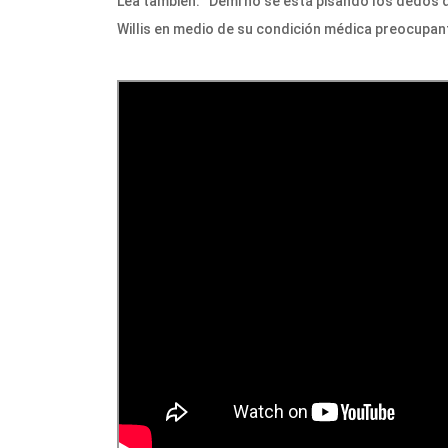
Lea también:
“Demi no se está pisando los dedos 
Willis en medio de su condición médica preocupan