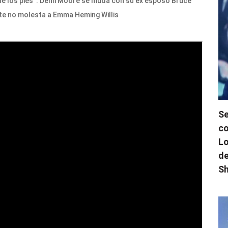
de los pies”: Demi Moore se muda con su ex esposo Bruce
te no molesta a Emma Heming Willis
Se
co
Lo
de
Sh