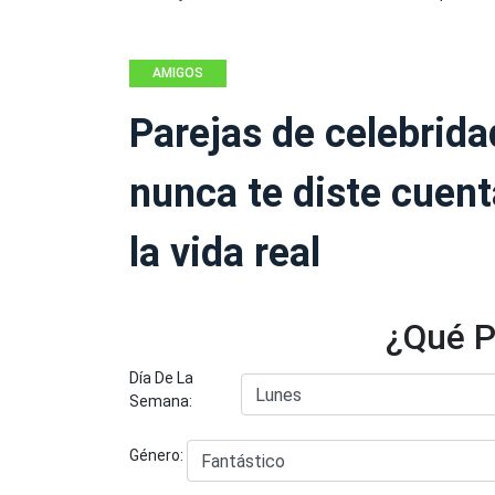
AMIGOS
Parejas de celebrid
nunca te diste cuen
la vida real
¿Qué P
Día De La
Semana:
Género: