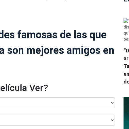
ades famosas de las que
ta son mejores amigos en
“D
ar
Ta
en
de
elícula Ver?