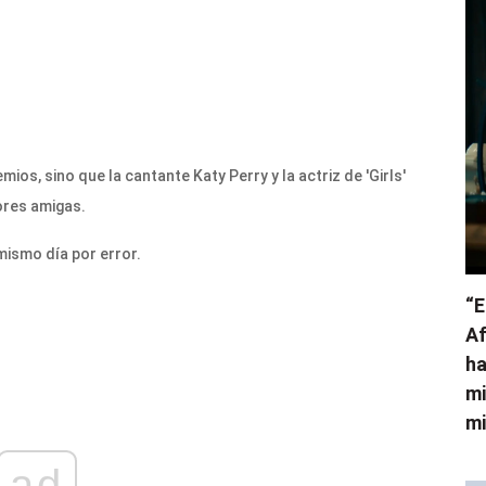
ios, sino que la cantante Katy Perry y la actriz de 'Girls'
ores amigas.
 mismo día por error.
“E
Af
ha
mi
mi
ad