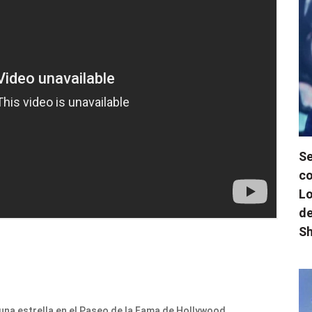
Se
co
Lo
de
Sh
una estrella en el Paseo de la Fama de Hollywood,