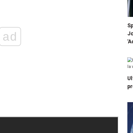
Sp
ad
Jo
'A
Ul
pr