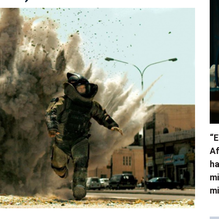
“E
Af
ha
mi
mi