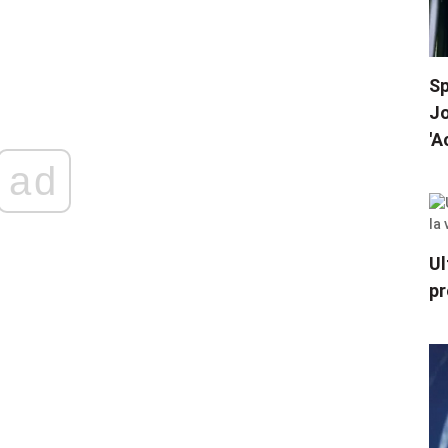
Sp
Jo
'A
ad
Ul
pr