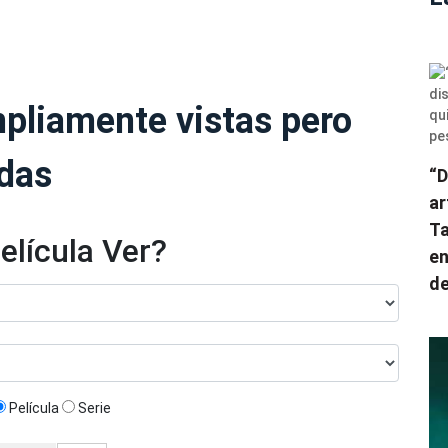
mpliamente vistas pero
das
“D
ar
Ta
elícula Ver?
en
de
Película
Serie