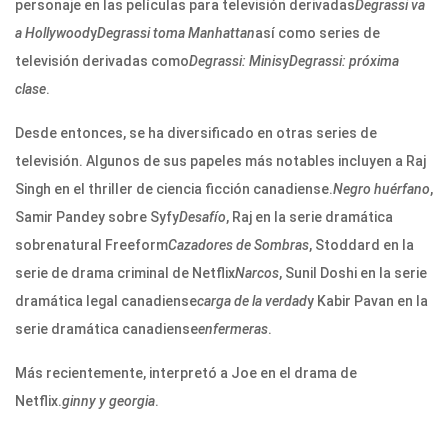
personaje en las películas para televisión derivadas
Degrassi va
a Hollywood
y
Degrassi toma Manhattan
así como series de
televisión derivadas como
Degrassi: Minis
y
Degrassi: próxima
clase
.
Desde entonces, se ha diversificado en otras series de
televisión. Algunos de sus papeles más notables incluyen a Raj
Singh en el thriller de ciencia ficción canadiense.
Negro huérfano
,
Samir Pandey sobre Syfy
Desafío
, Raj en la serie dramática
sobrenatural Freeform
Cazadores de Sombras
, Stoddard en la
serie de drama criminal de Netflix
Narcos
, Sunil Doshi en la serie
dramática legal canadiense
carga de la verdad
y Kabir Pavan en la
serie dramática canadiense
enfermeras
.
Más recientemente, interpretó a Joe en el drama de
Netflix.
ginny y georgia
.