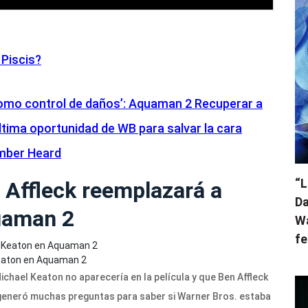
Piscis?
como control de daños’: Aquaman 2 Recuperar a
tima oportunidad de WB para salvar la cara
Amber Heard
“L
Affleck reemplazará a
Da
uaman 2
Wa
fe
Keaton en Aquaman 2
chael Keaton no aparecería en la película y que Ben Affleck
 generó muchas preguntas para saber si Warner Bros. estaba