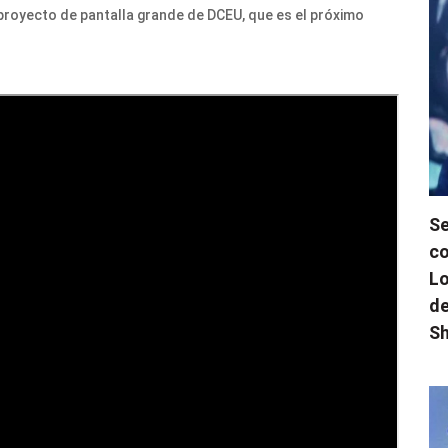
royecto de pantalla grande de DCEU, que es el próximo
Se
co
Lo
de
Sh