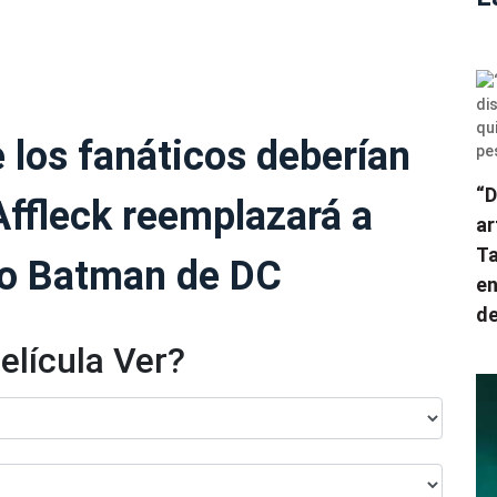
e los fanáticos deberían
“D
Affleck reemplazará a
ar
Ta
o Batman de DC
en
de
elícula Ver?