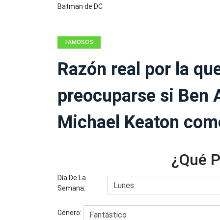
FAMOSOS
Razón real por la qu
preocuparse si Ben 
Michael Keaton com
¿Qué P
Día De La
Semana:
Género: