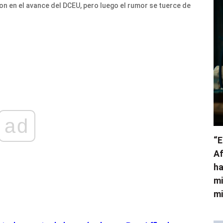
n en el avance del DCEU, pero luego el rumor se tuerce de
ad
“E
Af
ha
mi
mi