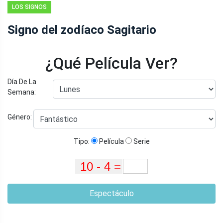
LOS SIGNOS
DEL ZODÍACO Y
Signo del zodíaco Sagitario
LAS
CARACTERÍSTICAS
DE LA
¿Qué Película Ver?
ASTROLOGÍA
Día De La
Semana:
Género:
Tipo:
Película
Serie
Espectáculo