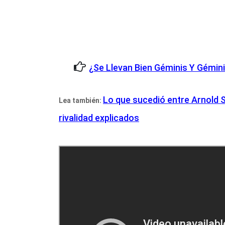
¿Se Llevan Bien Géminis Y Gémin
Lo que sucedió entre Arnold S
Lea también:
rivalidad explicados