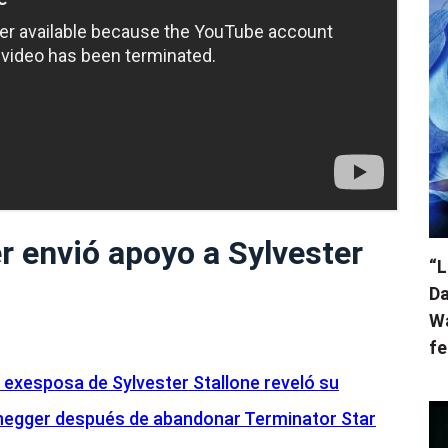
 envió apoyo a Sylvester
“L
Da
Wa
fe
 exesposa de Sylvester Stallone reveló su
enegger después de abandonar Terminator Star