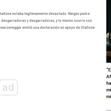
 Stallone estaba legítimamente devastado. Ningún padre
n desgarradoras y desgarradoras, y lo mismo ocurre con
Schwarzenegger emitió una declaración en apoyo de Stallone.
“E
Af
ha
ad
mi
mi