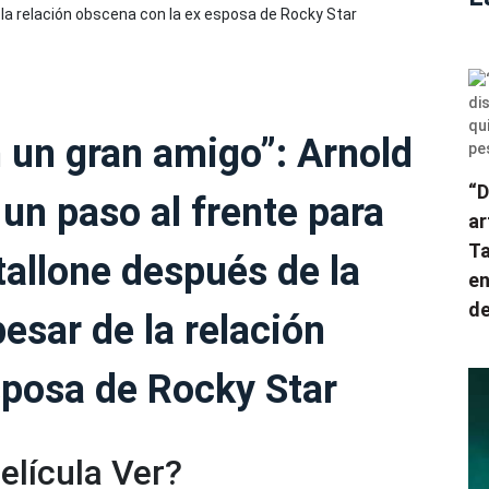
 un gran amigo”: Arnold
“D
un paso al frente para
ar
Ta
tallone después de la
en
de
esar de la relación
sposa de Rocky Star
elícula Ver?