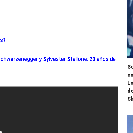
is?
chwarzenegger y Sylvester Stallone: ​​20 años de
Se
co
Lo
de
Sh