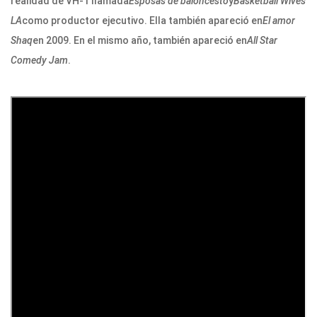
realidad de VH-1 llamada
Esposas de baloncesto
y
Basketball Wives
LA
como productor ejecutivo. Ella también apareció en
El amor
Shaq
en 2009. En el mismo año, también apareció en
All Star
Comedy Jam
.