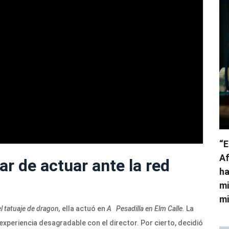
“E
Af
r de actuar ante la red
ha
mi
mi
l tatuaje de dragon,
ella actuó en
A
Pesadilla en Elm
Calle.
La
xperiencia desagradable con el director. Por cierto, decidió