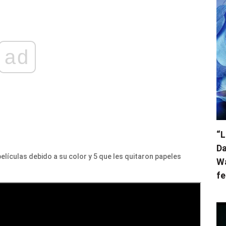
ad
“L
Da
elículas debido a su color y 5 que les quitaron papeles
Wa
fe