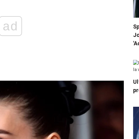
ad
Sp
Jo
'A
Ul
pr