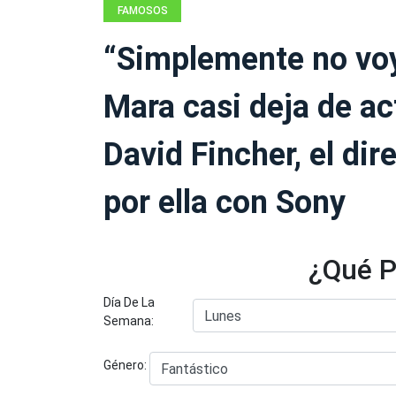
FAMOSOS
“Simplemente no voy
Mara casi deja de ac
David Fincher, el di
por ella con Sony
¿Qué P
Día De La
Semana:
Género: