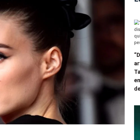
“D
ar
Ta
en
de