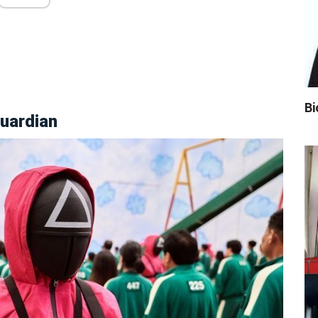
Bi
uardian