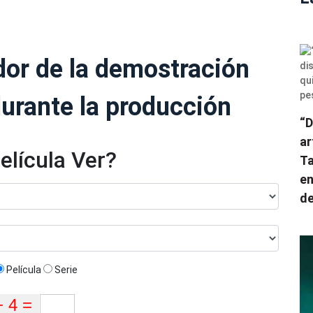
dor de la demostración
durante la producción
“D
ar
elícula Ver?
Ta
en
de
Película
Serie