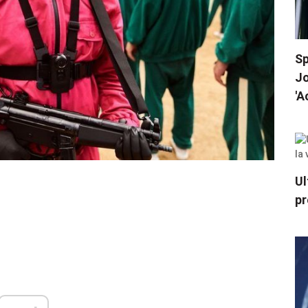
Sp
Jo
'A
Ul
pr