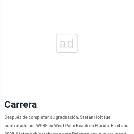
ad
Carrera
Después de completar su graduación, Stefan Holt fue
contratado por WPBF en West Palm Beach en Florida. En el año
2008, Stefan había trabajado para
Palestra.net
, que era la red