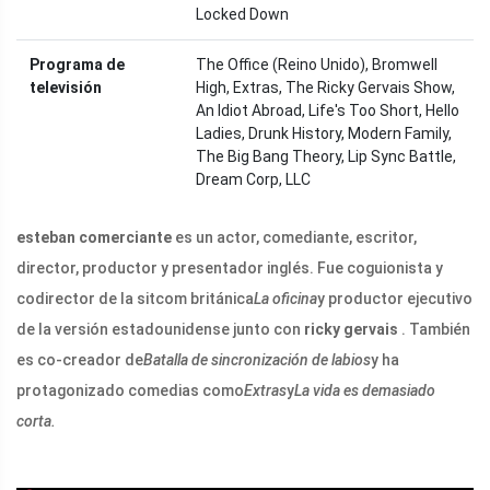
Locked Down
Programa de
The Office (Reino Unido), Bromwell
televisión
High, Extras, The Ricky Gervais Show,
An Idiot Abroad, Life's Too Short, Hello
Ladies, Drunk History, Modern Family,
The Big Bang Theory, Lip Sync Battle,
Dream Corp, LLC
esteban comerciante
es un actor, comediante, escritor,
director, productor y presentador inglés. Fue coguionista y
codirector de la sitcom británica
La oficina
y productor ejecutivo
de la versión estadounidense junto con
ricky gervais
. También
es co-creador de
Batalla de sincronización de labios
y ha
protagonizado comedias como
Extras
y
La vida es demasiado
corta.