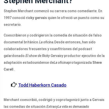
Stephen Merchant?
Stephen Merchant comenzó su carrera como comediante. En
1997 conoció
ricky gervais
quien le ofreció un puesto como su
secretario.
Coescribieron y codirigieron la comedia de situación de falso
documental británico.
La oficina.
Desde entonces, han sido
colaboradores frecuentes y coanfitriones del podcast
galardonado.
El show de Ricky Gervais
y productor ejecutivo de la
adaptación estadounidense de
La oficina
protagonizada
Steve
Carell
.
Todd Haberkorn Casado
Merchant coescribió, codirigió y coprotagonizó junto a Gervais
las comedias de situación.
Extras
y
La vida es demasiado