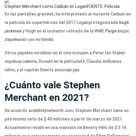
Stephen Merchant como Calibán en Logan
FUENTE: Película
En las pantallas grandes, ha interpretado al mutante Caliban en
la película de superhéroes del 2017.
Logan
protagonizada
hugh
jackman
y Hugh en el luchador retirado de la WWE
Paige
biopic
de
peleando con mi familia
.
Otros papeles notables en el cine incluyen a Peter Ian Staker
en
pelusa caliente
, Donald en la película
43
, Claudio en
Buenos
niños
, y el capitán Deertz en
conejo jojo
.
¿Cuánto vale Stephen
Merchant en 2021?
De acuerdo a
celebritynetworth.com
, Stephen Merchant tiene un
patrimonio neto de $ 40 millones a partir de marzo de 2021.
Actualmente reside en una mansión de Beverly Hills de $ 3.16
millones que anteriormente era propiedad de
Ellen DeGeneres
.