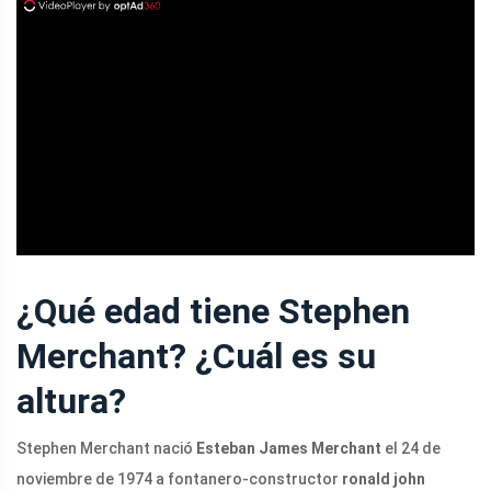
ad
¿Qué edad tiene Stephen
Merchant? ¿Cuál es su
altura?
Stephen Merchant nació
Esteban James Merchant
el 24 de
noviembre de 1974 a fontanero-constructor
ronald john