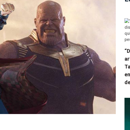
“D
ar
Ta
en
de