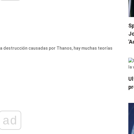
Sp
Jo
'A
 la destrucción causadas por Thanos, hay muchas teorías
Ul
pr
ad