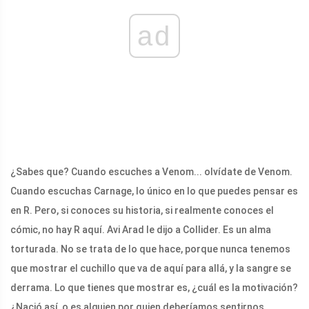
ad
¿Sabes que? Cuando escuches a Venom... olvídate de Venom.
Cuando escuchas Carnage, lo único en lo que puedes pensar es
en R. Pero, si conoces su historia, si realmente conoces el
cómic, no hay R aquí. Avi Arad le dijo a Collider. Es un alma
torturada. No se trata de lo que hace, porque nunca tenemos
que mostrar el cuchillo que va de aquí para allá, y la sangre se
derrama. Lo que tienes que mostrar es, ¿cuál es la motivación?
¿Nació así, o es alguien por quien deberíamos sentirnos