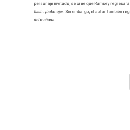
personaje invitado, se cree que Ramsey regresará
flash
, y
batimujer
. Sin embargo, el actor también re
del mañana
.