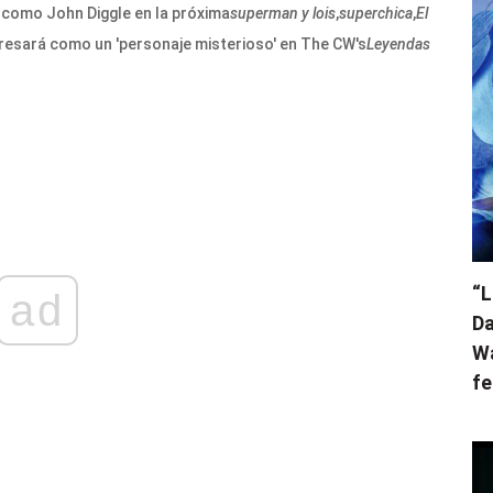
 como John Diggle en la próxima
superman y lois
,
superchica
,
El
gresará como un 'personaje misterioso' en The CW's
Leyendas
“L
ad
Da
Wa
fe