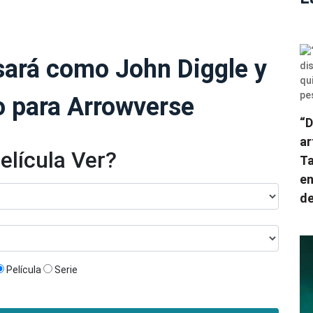
ará como John Diggle y
o para Arrowverse
“D
ar
elícula Ver?
Ta
en
de
Película
Serie