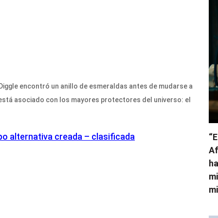
 Diggle encontró un anillo de esmeraldas antes de mudarse a
a está asociado con los mayores protectores del universo: el
po alternativa creada – clasificada
“E
Af
ha
mi
mi