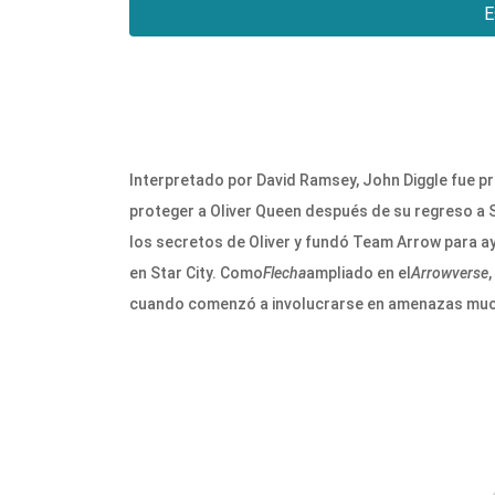
E
Interpretado por David Ramsey, John Diggle fue 
proteger a Oliver Queen después de su regreso a S
los secretos de Oliver y fundó Team Arrow para ayu
en Star City. Como
Flecha
ampliado en el
Arrowverse
cuando comenzó a involucrarse en amenazas much