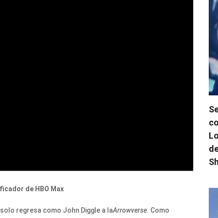
Se
co
Lo
de
Sh
ificador de HBO Max
 solo regresa como John Diggle a la
Arrowverse
. Como